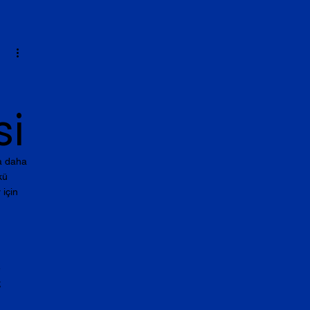
si
a daha 
kü 
için 
 
 
 