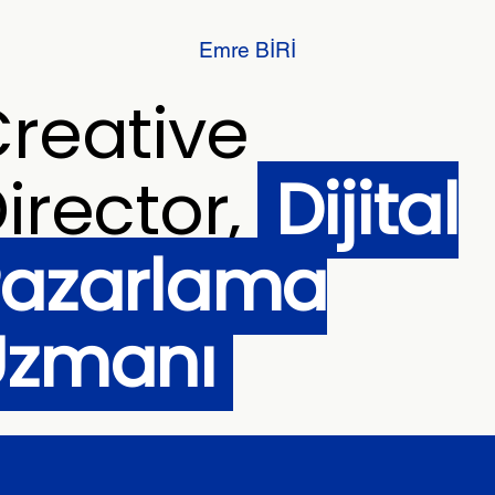
Emre BİRİ
reative
irector,
Dijital
Pazarlama
Uzmanı