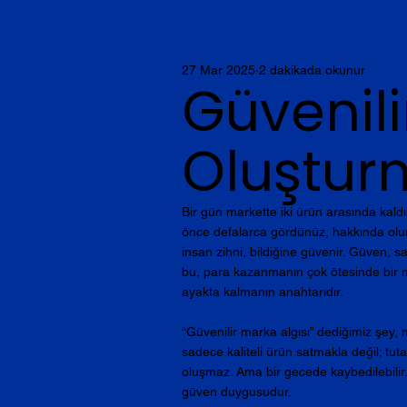
27 Mar 2025
2 dakikada okunur
Güvenili
Oluşturm
Bir gün markette iki ürün arasında kald
önce defalarca gördünüz, hakkında olum
insan zihni, bildiğine güvenir. Güven, sa
bu, para kazanmanın çok ötesinde bir me
ayakta kalmanın anahtarıdır.
“Güvenilir marka algısı” dediğimiz şey,
sadece kaliteli ürün satmakla değil; tutar
oluşmaz. Ama bir gecede kaybedilebilir.
güven duygusudur.