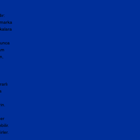
ır: 
 marka 
kalara 
yunca 
am 
m, 
arlı 
a 
in.
er 
ilir. 
rler.