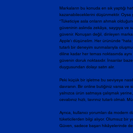
Markaların bu konuda en sık yaptığı hat
kazanabileceklerini düşünmektir. Oysa gü
“Tüketiciye asla onların ahmak olduğun
güveninin aslında zekâya, saygıya ve s
güvenir. Konuşan değil, dinleyen markal
Apple’ı düşünelim. Her ürününde “hata ya
tutarlı bir deneyim sunmalarıyla oluşm
diline kadar her temas noktasında aynı g
güvenin doruk noktasıdır. İnsanlar bazen 
duygusundan dolayı satın alır.
Peki küçük bir işletme bu seviyeye nasıl
davranın. Bir online butiğiniz varsa ve
yalnızca ürün satmaya çalışmak yerine,
cevabınız hızlı, tavrınız tutarlı olmalı
Ayrıca, kullanıcı yorumları da modern d
tüketicilerden bilgi alıyor. Olumsuz bir 
Güven, sadece başarı hikâyelerinde değil, 