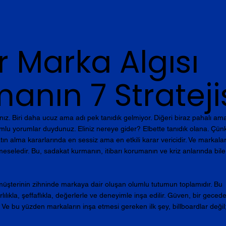
r Marka Algısı
anın 7 Strateji
ınız. Biri daha ucuz ama adı pek tanıdık gelmiyor. Diğeri biraz pahalı am
lu yorumlar duydunuz. Eliniz nereye gider? Elbette tanıdık olana. Çün
tın alma kararlarında en sessiz ama en etkili karar vericidir. Ve markalar 
seledir. Bu, sadakat kurmanın, itibarı korumanın ve kriz anlarında bile
 müşterinin zihninde markaya dair oluşan olumlu tutumun toplamıdır. Bu 
lılıkla, şeffaflıkla, değerlerle ve deneyimle inşa edilir. Güven, bir gecede
 Ve bu yüzden markaların inşa etmesi gereken ilk şey, billboardlar değil;