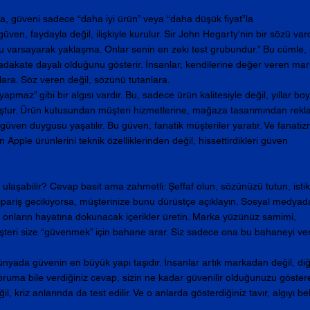
a, güveni sadece “daha iyi ürün” veya “daha düşük fiyat”la 
ven, faydayla değil, ilişkiyle kurulur. Sir John Hegarty’nin bir sözü vard
u varsayarak yaklaşma. Onlar senin en zeki test grubundur.” Bu cümle,
adakate dayalı olduğunu gösterir. İnsanlar, kendilerine değer veren mar
ara. Söz veren değil, sözünü tutanlara.
pmaz” gibi bir algısı vardır. Bu, sadece ürün kalitesiyle değil, yıllar bo
uştur. Ürün kutusundan müşteri hizmetlerine, mağaza tasarımından rekl
üven duygusu yaşatılır. Bu güven, fanatik müşteriler yaratır. Ve fanatiz
Apple ürünlerini teknik özelliklerinden değil, hissettirdikleri güven 
 ulaşabilir? Cevap basit ama zahmetli: Şeffaf olun, sözünüzü tutun, istikr
 sipariş gecikiyorsa, müşterinize bunu dürüstçe açıklayın. Sosyal medyad
 onların hayatına dokunacak içerikler üretin. Marka yüzünüz samimi, 
. Müşteri size “güvenmek” için bahane arar. Siz sadece ona bu bahaneyi ver
ünyada güvenin en büyük yapı taşıdır. İnsanlar artık markadan değil, diğ
yoruma bile verdiğiniz cevap, sizin ne kadar güvenilir olduğunuzu göstereb
kriz anlarında da test edilir. Ve o anlarda gösterdiğiniz tavır, algıyı beli