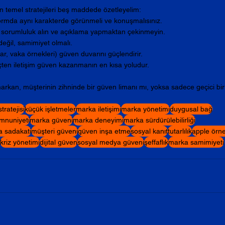
çin temel stratejileri beş maddede özetleyelim:
atformda aynı karakterde görünmeli ve konuşmalısınız.
in, sorumluluk alın ve açıklama yapmaktan çekinmeyin.
değil, samimiyet olmalı.
ar, vaka örnekleri) güven duvarını güçlendirir.
 içten iletişim güven kazanmanın en kısa yoludur.
kan, müşterinin zihninde bir güven limanı mı, yoksa sadece geçici bir
ratejisi
küçük işletmeler
marka iletişimi
marka yönetimi
duygusal bağ
mnuniyeti
marka güveni
marka deneyimi
marka sürdürülebilirliği
 sadakati
müşteri güveni
güven inşa etme
sosyal kanıt
tutarlılık
apple örne
kriz yönetimi
dijital güven
sosyal medya güveni
şeffaflık
marka samimiyeti