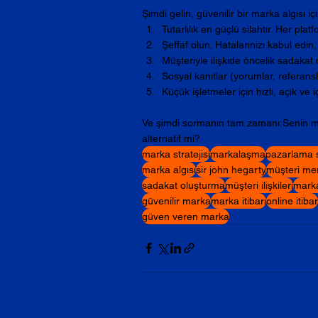
Şimdi gelin, güvenilir bir marka algısı i
Tutarlılık en güçlü silahtır. Her pl
Şeffaf olun. Hatalarınızı kabul ed
Müşteriyle ilişkide öncelik sadakat 
Sosyal kanıtlar (yorumlar, referansl
Küçük işletmeler için hızlı, açık ve
Ve şimdi sormanın tam zamanı:Senin mar
alternatif mi?
marka stratejisi
markalaşma
pazarlama st
marka algısı
sir john hegarty
müşteri me
sadakat oluşturma
müşteri ilişkileri
marka
güvenilir marka
marka itibarı
online itibar
güven veren marka