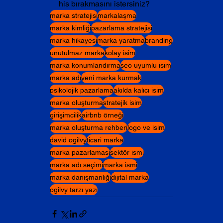
his bırakmasını istersiniz?
marka stratejisi
markalaşma
marka kimliği
pazarlama stratejisi
marka hikayesi
marka yaratma
branding
unutulmaz marka
kolay isim
marka konumlandırma
seo uyumlu isim
marka adı
yeni marka kurmak
psikolojik pazarlama
akılda kalıcı isim
marka oluşturma
stratejik isim
girişimcilik
airbnb örneği
marka oluşturma rehberi
logo ve isim
david ogilvy
ticari marka
marka pazarlaması
sektör ismi
marka adı seçimi
marka ismi
marka danışmanlığı
dijital marka
ogilvy tarzı yazı