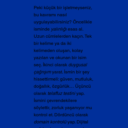
Peki küçük bir işletmeyseniz, 
bu kavramı nasıl 
uygulayabilirsiniz? Öncelikle 
isminde 
yalınlığı
 esas al. 
Uzun cümlelerden kaçın. Tek 
bir kelime ya da iki 
kelimeden oluşan, kolay 
yazılan ve okunan bir isim 
seç. İkinci olarak 
duygusal 
çağrışım
 yarat. İsmin bir şey 
hissettirmeli: güven, mutluluk, 
doğallık, özgürlük… Üçüncü 
olarak 
telaffuz testini
 yap. 
İsmini çevrendekilere 
söylettir, zorluk yaşanıyor mu 
kontrol et. Dördüncü olarak 
domain kontrolü
 yap. Dijital 