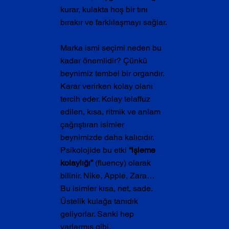
kurar, kulakta hoş bir tını 
bırakır ve farklılaşmayı sağlar.
Marka ismi seçimi neden bu 
kadar önemlidir? Çünkü 
beynimiz tembel bir organdır. 
Karar verirken kolay olanı 
tercih eder. Kolay telaffuz 
edilen, kısa, ritmik ve anlam 
çağrıştıran isimler 
beynimizde daha kalıcıdır. 
Psikolojide bu etki 
“işleme 
kolaylığı”
 (fluency) olarak 
bilinir. Nike, Apple, Zara… 
Bu isimler kısa, net, sade. 
Üstelik kulağa tanıdık 
geliyorlar. Sanki hep 
varlarmış gibi.