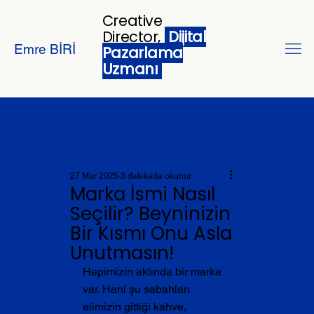
Creative
Director,
Dijital
Emre BİRİ
Pazarlama
Uzmanı
27 Mar 2025
3 dakikada okunur
Marka İsmi Nasıl
Seçilir? Beyninizin
Bir Kısmı Onu Asla
Unutmasın!
Hepimizin aklında bir marka 
var. Hani şu sabahları 
elimizin gittiği kahve, 