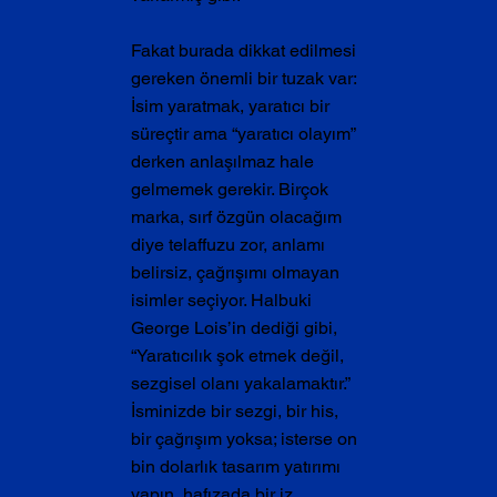
Fakat burada dikkat edilmesi 
gereken önemli bir tuzak var: 
İsim yaratmak, yaratıcı bir 
süreçtir ama “yaratıcı olayım” 
derken anlaşılmaz hale 
gelmemek gerekir. Birçok 
marka, sırf özgün olacağım 
diye telaffuzu zor, anlamı 
belirsiz, çağrışımı olmayan 
isimler seçiyor. Halbuki 
George Lois’in dediği gibi, 
“Yaratıcılık şok etmek değil, 
sezgisel olanı yakalamaktır.” 
İsminizde bir sezgi, bir his, 
bir çağrışım yoksa; isterse on 
bin dolarlık tasarım yatırımı 
yapın, hafızada bir iz 